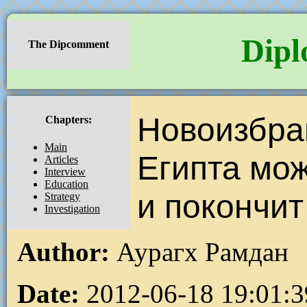
Dipl
The Dipcomment
Новоизбра
Chapters:
Main
Египта мо
Articles
Interview
Education
и покончит
Strategy
Investigation
Author:
Аурагх Рамдан
Date:
2012-06-18 19:01:3