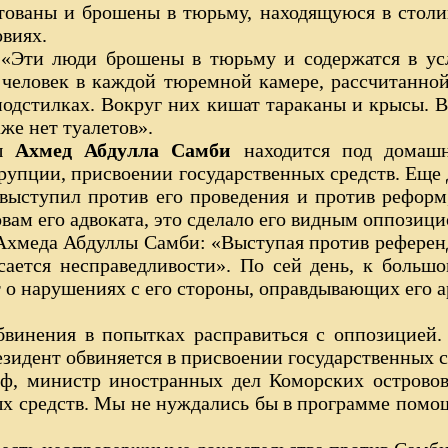
тованы и брошены в тюрьму, находящуюся в столи
овиях.
«Эти люди брошены в тюрьму и содержатся в ус
 человек в каждой тюремной камере, рассчитанной 
одстилках. Вокруг них кишат тараканы и крысы. 
же нет туалетов».
ны
Ахмед Абдулла Самби
находится под домаш
упции, присвоении государственных средств. Еще
выступил против его проведения и против рефо
вам его адвоката, это сделало его видным оппозиц
хмеда Абдуллы Самби: «Выступая против референд
асается несправедливости». По сей день, к больш
т о нарушениях с его стороны, оправдывающих его а
обвинения в попытках расправиться с оппозицией
зидент обвиняется в присвоении государственных с
, министр иностранных дел Коморских островов:
х средств. Мы не нуждались бы в программе помо