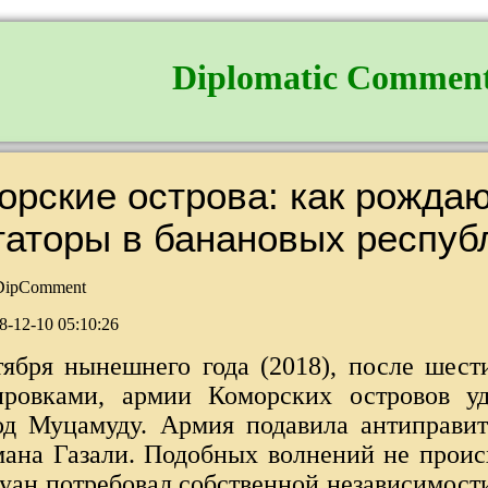
Diplomatic Commen
орские острова: как рожда
таторы в банановых респуб
ipComment
8-12-10 05:10:26
тября нынешнего года (2018), после шест
ровками, армии Коморских островов уд
од Муцамуду. Армия подавила антиправит
мана Газали. Подобных волнений не происх
жуан потребовал собственной независимост