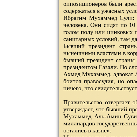
оппозиционеров были арес
содержаться в ужасных усл
Ибрагим Мухаммед Сули: 
человека. Они сидят по 10
голом полу или цинковых п
санитарных условий, там да
Бывший президент стра
нынешними властями в корр
бывший президент страны 
президентом Газали. По сло
Ахмед Мухаммед, адвокат А
боится правосудия, но оп
ничего, что свидетельствуе
Правительство отвергает 
утверждает, что бывший пре
Мухаммед Аль-Амин Сувиф
миллиардов государственны
остались в казне».