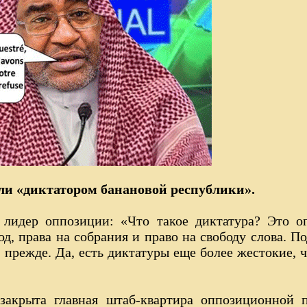
ли «диктатором банановой республики».
,
лидер оппозиции: «Что такое диктатура? Это о
од, права на собрания и право на свободу слова. П
 прежде. Да, есть диктатуры еще более жестокие, ч
закрыта главная штаб-квартира оппозиционной 