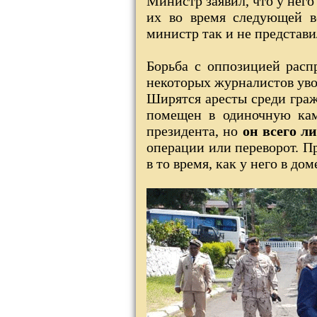
Министр заявил, что у него
их во время следующей в
министр так и не представ
Борьба с оппозицией расп
некоторых журналистов уво
Ширятся аресты среди гра
помещен в одиночную кам
президента, но
он всего л
операции или переворот. Пр
в то время, как у него в д