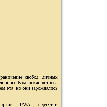
граничение свобод, личных
одобного Коморские острова
ем эта, но они зарождались
партии «JUWA», а десятки