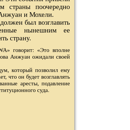
ом страны поочередно
 Анжуан и Мохели.
 должен был возглавить
денные нынешним ее
ть страну.
WA» говорит: «Это вполне
трова Анжуан ожидали своей
дум, который позволил ему
т, что он будет возглавлять
ванные аресты, подавление
титуционного суда.