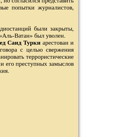
, но согласился представить
вые попытки журналистов,
адиостанций были закрыты,
«Аль-Ватан» был уволен.
ед Саид Турки
арестован и
говора с целью свержения
анировать террористические
ами его преступных замыслов
жия.