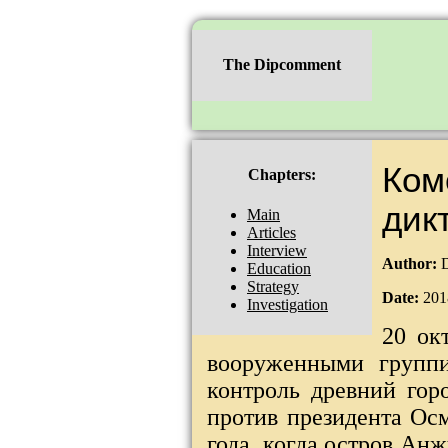
The Dipcomment
Ком
Chapters:
дик
Main
Articles
Interview
Author:
D
Education
Strategy
Date:
201
Investigation
20 ок
вооруженными группи
контроль древний гор
против президента Ос
года, когда остров Ан