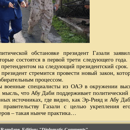
итической обстановке президент Газали заяви
торые состоятся в первой трети следующего года.
 претендентом на следующий президентский срок. 
президент стремится провести новый закон, кото
 избирательным процессом.
ы военные специалисты из ОАЭ в окружении выс
на мысль, что Абу Даби поддерживает политический
ных источниках, где видно, как Эр-Рияд и Абу Д
 правительству Газали с целью укрепления ег
еров – такая нынче практика…
h Ramdane. Edition: "Diplomatic Comments"