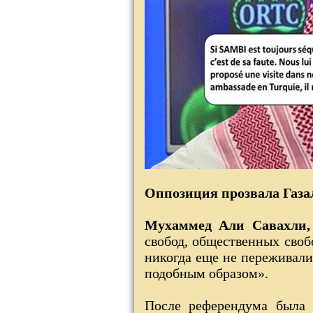
Оппозиция прозвала Газа
Мухаммед Али Савахли
свобод, общественных своб
никогда еще не переживали
подобным образом».
После референдума была 