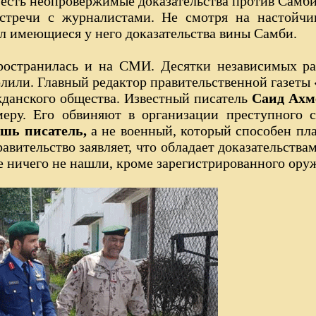
 есть неопровержимые доказательства против Самби
стречи с журналистами. Не смотря на настойчи
ил имеющиеся у него доказательства вины Самби.
ространилась и на СМИ. Десятки независимых р
лили. Главный редактор правительственной газеты 
жданского общества. Известный писатель
Саид Ахм
еру. Его обвиняют в организации преступного с
ишь писатель,
а не военный, который способен пл
авительство заявляет, что обладает доказательств
оме ничего не нашли, кроме зарегистрированного ору