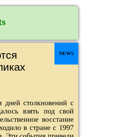
ts
ются
NEWS
ликах
и дней столкновений с
алось взять под свой
ельственное восстание
одило в стране с 1997
и. Эти события привели