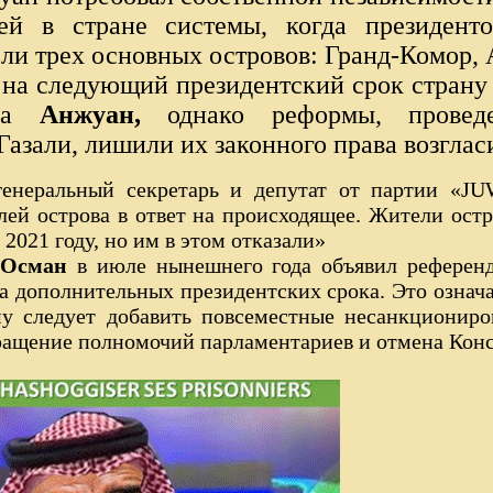
й в стране системы, когда президент
ели трех основных островов: Гранд-Комор,
, на следующий президентский срок страну
ова
Анжуан,
однако реформы, прове
азали, лишили их законного права возгласи
енеральный секретарь и депутат от партии «JU
лей острова в ответ на происходящее. Жители ос
 2021 году, но им в этом отказали»
 Осман
в июле нынешнего года объявил референ
ва дополнительных президентских срока. Это означае
му следует добавить повсеместные несанкциониро
ращение полномочий парламентариев и отмена Конс