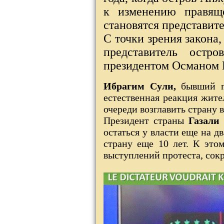
к изменению правяще
становятся представит
С точки зрения закона
представитель остр
президентом Османом Г
Ибрагим Сули,
бывший г
естественная реакция жите
очереди возглавить страну в
Президент страны
Газали
остаться у власти еще на д
страну еще 10 лет. К это
выступлений протеста, сок